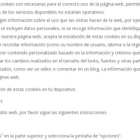
 cookies son necesarias para el correcto uso de la página web, permi
 de los servicios disponibles no estarían operativos.
ogen información sobre el uso que las visitas hacen de la web, por ej
 incluyen datos personales, ni se recoge información que identifique 
r nuestra página web, acepta la instalación de estas cookies en su dis
n recordar información (como su nombre de usuario, idioma o la regió
recer contenido personalizado basado en la información y criterios q
ar los cambios realizados en el tamaño del texto, fuentes y otras pa
licitados, como ver un video o comentar en un blog. La información q
ginas web.
ión de estas cookies en tu dispositivo.
es
itio web, por favor sigue las siguientes instrucciones.
s” en la parte superior y selecciona la pestaña de “opciones”.